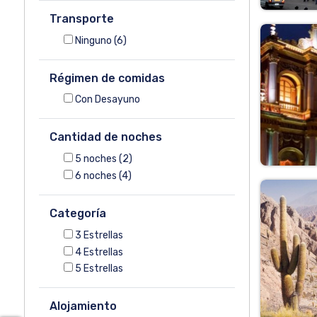
Transporte
Ninguno
(6)
Régimen de comidas
Con Desayuno
Cantidad de noches
5
noches
(2)
6
noches
(4)
Categoría
3 Estrellas
4 Estrellas
5 Estrellas
Alojamiento