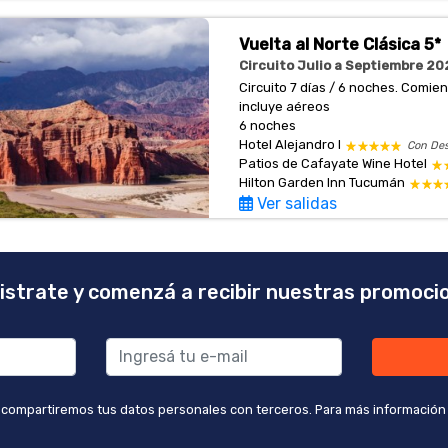
Vuelta al Norte Clásica 5*
Circuito Julio a Septiembre 202
Circuito 7 días / 6 noches. Comi
incluye aéreos
6 noches
Hotel Alejandro I
Con De
Patios de Cafayate Wine Hotel
Hilton Garden Inn Tucumán
Ver salidas
istrate y comenzá a recibir nuestras promoci
 compartiremos tus datos personales con terceros. Para más información co