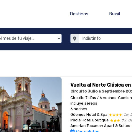
Destinos
Brasil
Vuelta al Norte Clásica en
Circuito Julio a Septiembre 202
Circuito 7 días / 6 noches. Comi
incluye aéreos
6 noches
Güemes Hotel & Spa
Con 
Iraola Hotel Boutique
Con D
Amerian Tucuman Apart & Suites
Ver salidas