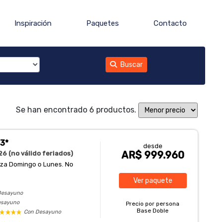
Inspiración
Paquetes
Contacto
Buscar
Se han encontrado 6 productos.
 3*
desde
AR$ 999.960
6 (no válido feriados)
enza Domingo o Lunes. No
Ver
paquete
Desayuno
esayuno
Precio por persona
Base Doble
Con Desayuno