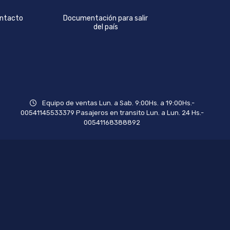
ntacto
Documentación para salir
del país
Equipo de ventas Lun. a Sab. 9:00Hs. a 19:00Hs.-
00541145533379 Pasajeros en transito Lun. a Lun. 24 Hs.-
00541168388892