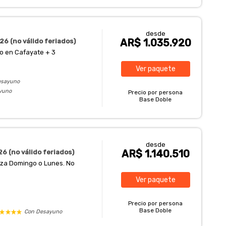
desde
AR$ 1.035.920
26 (no válido feriados)
to en Cafayate + 3
Ver
paquete
esayuno
yuno
Precio por persona
Base Doble
desde
AR$ 1.140.510
6 (no válido feriados)
enza Domingo o Lunes. No
Ver
paquete
Precio por persona
Base Doble
Con Desayuno