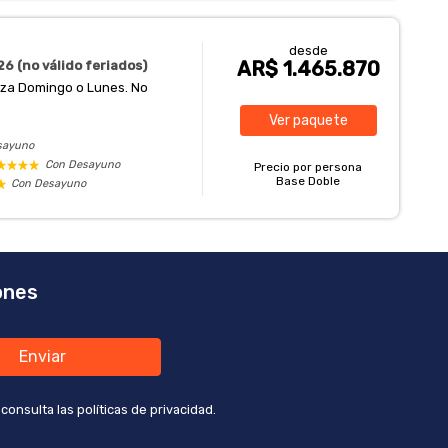
desde
AR$ 1.465.870
6 (no válido feriados)
enza Domingo o Lunes. No
Ver
paquete
sayuno
Con Desayuno
Precio por persona
Base Doble
Con Desayuno
ones
Enviar
nsulta las políticas de privacidad.