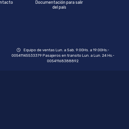
ntacto
Documentación para salir
del país
Equipo de ventas Lun. a Sab. 9:00Hs. a 19:00Hs.-
00541145533379 Pasajeros en transito Lun. a Lun. 24 Hs.-
00541168388892