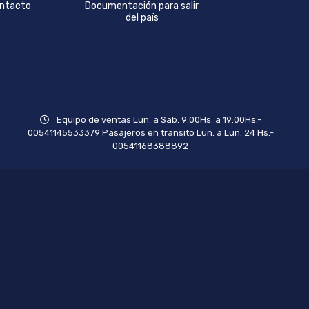
ntacto
Documentación para salir
del país
Equipo de ventas Lun. a Sab. 9:00Hs. a 19:00Hs.-
00541145533379 Pasajeros en transito Lun. a Lun. 24 Hs.-
00541168388892