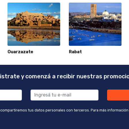
Ouarzazate
Rabat
istrate y comenzá a recibir nuestras promoci
 compartiremos tus datos personales con terceros. Para más información co