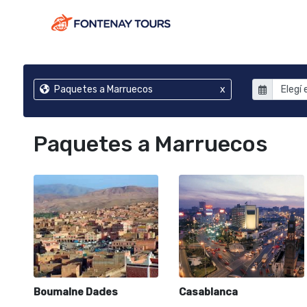
Paquetes a Marruecos
x
Paquetes a Marruecos
Boumalne Dades
Casablanca