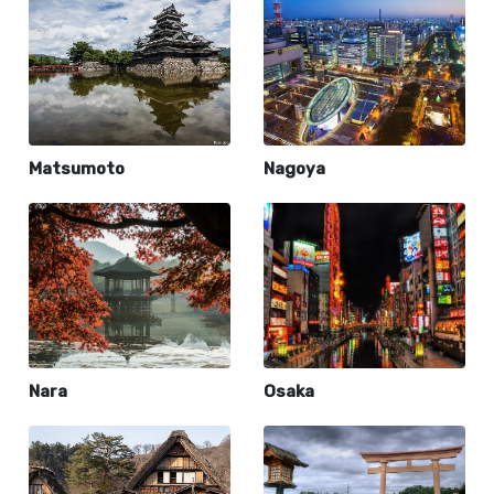
Matsumoto
Nagoya
Nara
Osaka