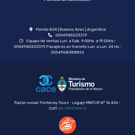
Florida 824 | Buenos Aires | Argentina
00541145533379
Equipo de ventas Lun. a Sab. 9:00Hs. a 19:00Hs.-
00541145533379 Pasajeros en transito Lun. a Lun. 24 Hs.-
00541168388892
Razón social: Fontenay Tours - Legajo MINTUR N° 16.426.-
CUIT
20-19097169-5