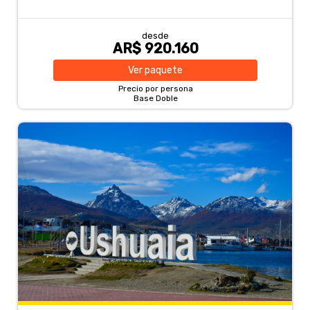
desde
AR$ 920.160
Ver
paquete
Precio por persona
Base Doble