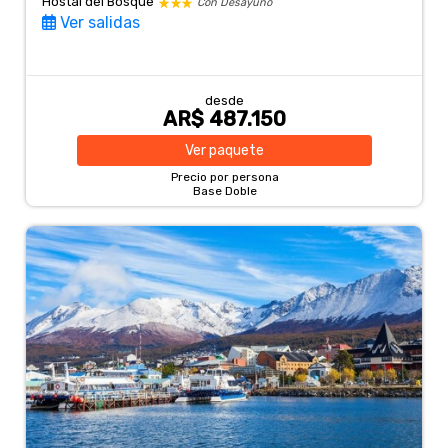
Hostal del Bosque
Con Desayuno
Ver salidas
desde
AR$ 487.150
Ver
paquete
Precio por persona
Base Doble