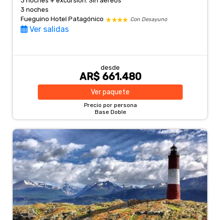
3 noches + excursión. Sin aéreos
3 noches
Fueguino Hotel Patagónico
Con Desayuno
Ver salidas
desde
AR$ 661.480
Ver
paquete
Precio por persona
Base Doble