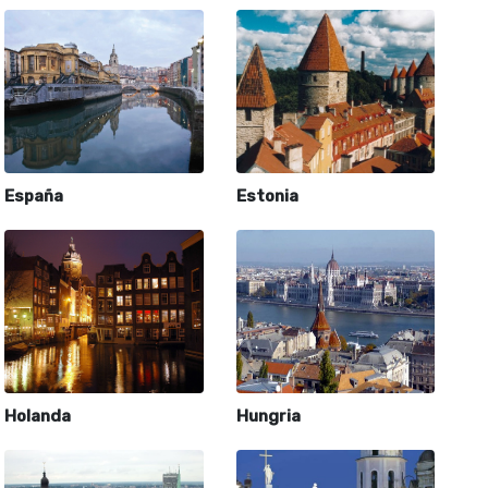
España
Estonia
Holanda
Hungria