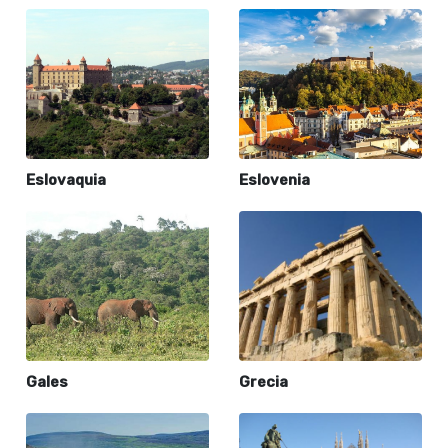
Eslovaquia
Eslovenia
Gales
Grecia