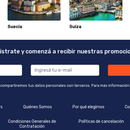
Suecia
Suiza
istrate y comenzá a recibir nuestras promoci
 compartiremos tus datos personales con terceros. Para más información co
rs
Quiénes Somos
Por qué elegirnos
Co
Condiciones Generales de
Políticas de cancelación
Contratación