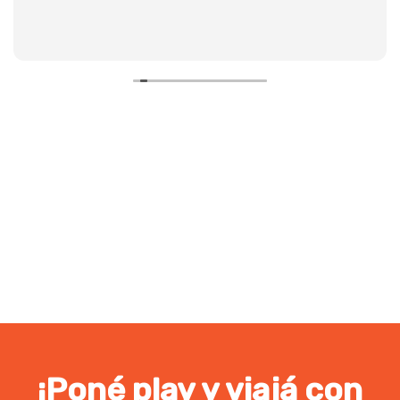
¡Poné play y viajá con