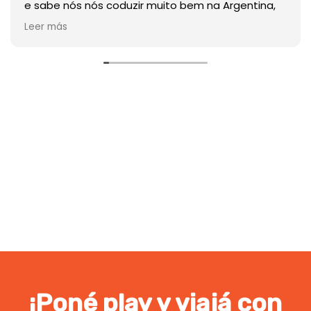
¡Poné play y viajá con